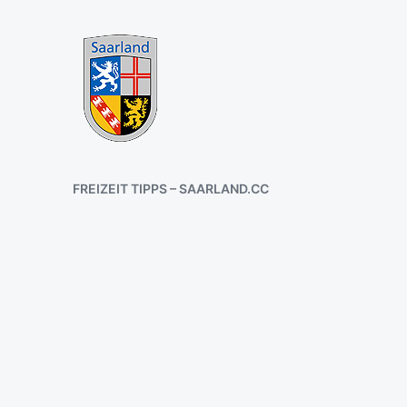
FREIZEIT TIPPS – SAARLAND.CC
D
Ü
d
V
e
r
ö
f