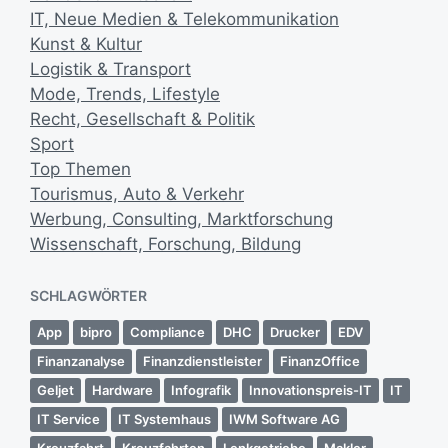
u
IT, Neue Medien & Telekommunikation
n
Kunst & Kultur
g
Logistik & Transport
s
Mode, Trends, Lifestyle
d
Recht, Gesellschaft & Politik
a
Sport
t
u
Top Themen
m
Tourismus, Auto & Verkehr
Werbung, Consulting, Marktforschung
Wissenschaft, Forschung, Bildung
SCHLAGWÖRTER
App
bipro
Compliance
DHC
Drucker
EDV
Finanzanalyse
Finanzdienstleister
FinanzOffice
Geljet
Hardware
Infografik
Innovationspreis-IT
IT
IT Service
IT Systemhaus
IWM Software AG
Kreuzfahrt
Kreuzfahrten
Lenkgetriebe
Makler