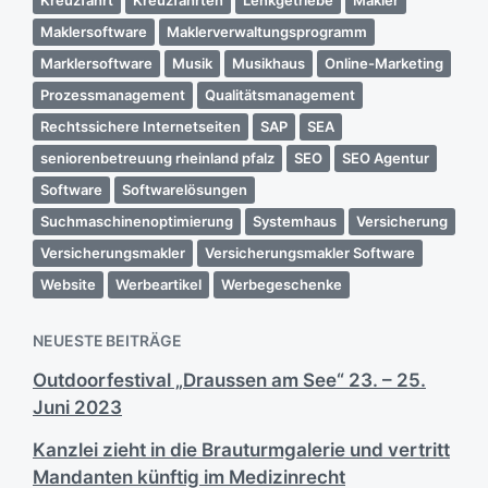
Maklersoftware
Maklerverwaltungsprogramm
Marklersoftware
Musik
Musikhaus
Online-Marketing
Prozessmanagement
Qualitätsmanagement
Rechtssichere Internetseiten
SAP
SEA
seniorenbetreuung rheinland pfalz
SEO
SEO Agentur
Software
Softwarelösungen
Suchmaschinenoptimierung
Systemhaus
Versicherung
Versicherungsmakler
Versicherungsmakler Software
Website
Werbeartikel
Werbegeschenke
NEUESTE BEITRÄGE
Outdoorfestival „Draussen am See“ 23. – 25.
Juni 2023
Kanzlei zieht in die Brauturmgalerie und vertritt
Mandanten künftig im Medizinrecht