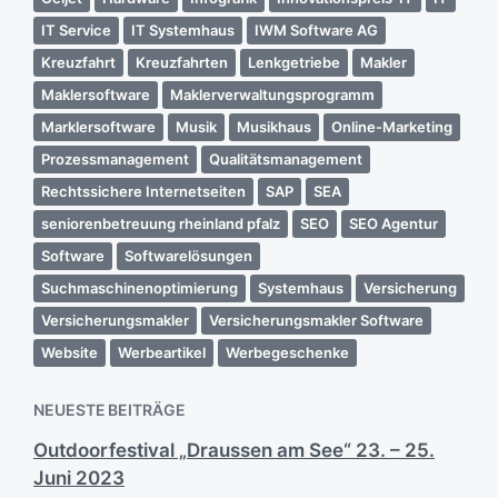
IT Service
IT Systemhaus
IWM Software AG
Kreuzfahrt
Kreuzfahrten
Lenkgetriebe
Makler
Maklersoftware
Maklerverwaltungsprogramm
Marklersoftware
Musik
Musikhaus
Online-Marketing
Prozessmanagement
Qualitätsmanagement
Rechtssichere Internetseiten
SAP
SEA
seniorenbetreuung rheinland pfalz
SEO
SEO Agentur
Software
Softwarelösungen
Suchmaschinenoptimierung
Systemhaus
Versicherung
Versicherungsmakler
Versicherungsmakler Software
Website
Werbeartikel
Werbegeschenke
NEUESTE BEITRÄGE
Outdoorfestival „Draussen am See“ 23. – 25.
Juni 2023