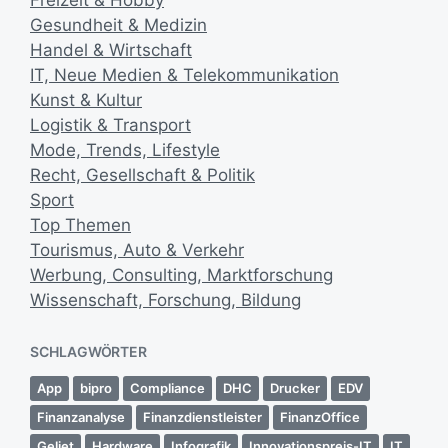
Freizeit & Hobby
i
Gesundheit & Medizin
c
Handel & Wirtschaft
h
u
IT, Neue Medien & Telekommunikation
n
Kunst & Kultur
g
Logistik & Transport
s
Mode, Trends, Lifestyle
d
Recht, Gesellschaft & Politik
a
Sport
t
u
Top Themen
m
Tourismus, Auto & Verkehr
Werbung, Consulting, Marktforschung
Wissenschaft, Forschung, Bildung
SCHLAGWÖRTER
App
bipro
Compliance
DHC
Drucker
EDV
Finanzanalyse
Finanzdienstleister
FinanzOffice
Geljet
Hardware
Infografik
Innovationspreis-IT
IT