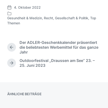
4. Oktober 2022
V
e
Gesundheit & Medizin
,
Recht, Gesellschaft & Politik
,
Top
r
V
Themen
ö
e
f
r
f
ö
e
f
Der ADLER-Geschenkkalender präsentiert
n
f
die beliebtesten Werbemittel für das ganze
V
t
e
Jahr
o
l
n
r
Outdoorfestival „Draussen am See“ 23. –
i
t
h
N
25. Juni 2023
c
l
e
ä
h
i
r
c
u
c
i
h
n
h
g
s
g
t
e
t
s
i
r
e
ÄHNLICHE BEITRÄGE
d
n
B
r
a
e
B
t
i