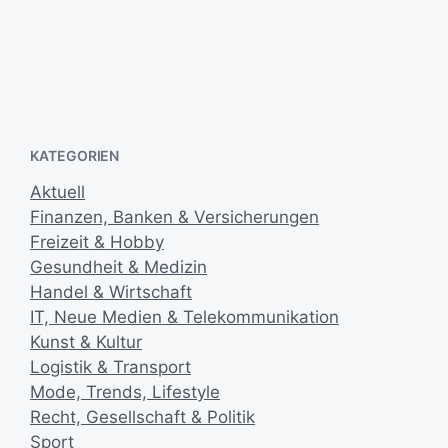
Die IKK Südwest informiert: Neue
i
Infografik zum Thema Impfschutz
c
3. März 2016
h
V
u
e
n
r
g
ö
s
KATEGORIEN
f
d
f
a
Aktuell
e
t
Finanzen, Banken & Versicherungen
n
u
t
Freizeit & Hobby
m
l
Gesundheit & Medizin
i
Handel & Wirtschaft
c
IT, Neue Medien & Telekommunikation
h
Kunst & Kultur
u
Logistik & Transport
n
g
Mode, Trends, Lifestyle
s
Recht, Gesellschaft & Politik
d
Sport