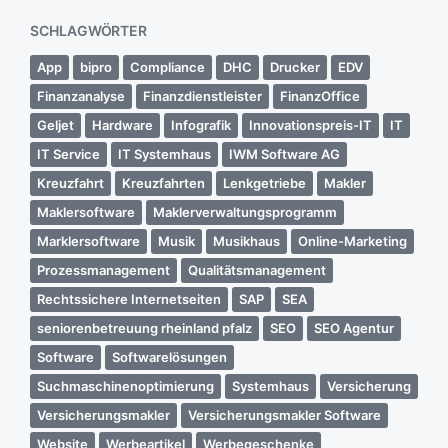
SCHLAGWÖRTER
App
bipro
Compliance
DHC
Drucker
EDV
Finanzanalyse
Finanzdienstleister
FinanzOffice
Geljet
Hardware
Infografik
Innovationspreis-IT
IT
IT Service
IT Systemhaus
IWM Software AG
Kreuzfahrt
Kreuzfahrten
Lenkgetriebe
Makler
Maklersoftware
Maklerverwaltungsprogramm
Marklersoftware
Musik
Musikhaus
Online-Marketing
Prozessmanagement
Qualitätsmanagement
Rechtssichere Internetseiten
SAP
SEA
seniorenbetreuung rheinland pfalz
SEO
SEO Agentur
Software
Softwarelösungen
Suchmaschinenoptimierung
Systemhaus
Versicherung
Versicherungsmakler
Versicherungsmakler Software
Website
Werbeartikel
Werbegeschenke