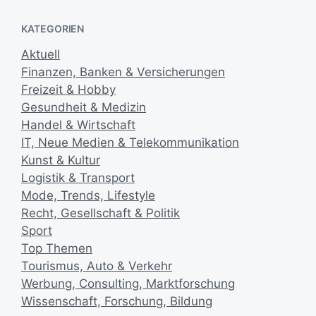
t
l
KATEGORIEN
i
Aktuell
c
h
Finanzen, Banken & Versicherungen
u
Freizeit & Hobby
n
Gesundheit & Medizin
g
Handel & Wirtschaft
s
IT, Neue Medien & Telekommunikation
d
a
Kunst & Kultur
t
Logistik & Transport
u
Mode, Trends, Lifestyle
m
Recht, Gesellschaft & Politik
Sport
Top Themen
Tourismus, Auto & Verkehr
Werbung, Consulting, Marktforschung
Wissenschaft, Forschung, Bildung