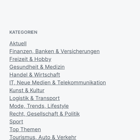
14. April 2015
V
s
e
d
r
a
ö
t
KATEGORIEN
f
u
f
m
Aktuell
e
Finanzen, Banken & Versicherungen
n
t
Freizeit & Hobby
l
Gesundheit & Medizin
i
Handel & Wirtschaft
c
IT, Neue Medien & Telekommunikation
h
Kunst & Kultur
u
Logistik & Transport
n
g
Mode, Trends, Lifestyle
s
Recht, Gesellschaft & Politik
d
Sport
a
Top Themen
t
Tourismus, Auto & Verkehr
u