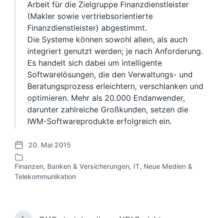
Arbeit für die Zielgruppe Finanzdienstleister
(Makler sowie vertriebsorientierte
Finanzdienstleister) abgestimmt.
Die Systeme können sowohl allein, als auch
integriert genutzt werden; je nach Anforderung.
Es handelt sich dabei um intelligente
Softwarelösungen, die den Verwaltungs- und
Beratungsprozess erleichtern, verschlanken und
optimieren. Mehr als 20.000 Endanwender,
darunter zahlreiche Großkunden, setzen die
IWM-Softwareprodukte erfolgreich ein.
20. Mai 2015
V
e
Finanzen, Banken & Versicherungen
,
IT, Neue Medien &
r
V
Telekommunikation
ö
e
f
r
f
ö
e
f