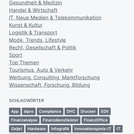
Gesundheit & Medizin
c
Handel & Wirtschaft
h
u
IT, Neue Medien & Telekommunikation
n
Kunst & Kultur
g
Logistik & Transport
s
Mode, Trends, Lifestyle
d
Recht, Gesellschaft & Politik
a
Sport
t
u
Top Themen
m
Tourismus, Auto & Verkehr
Werbung, Consulting, Marktforschung
Wissenschaft, Forschung, Bildung
SCHLAGWÖRTER
App
bipro
Compliance
DHC
Drucker
EDV
Finanzanalyse
Finanzdienstleister
FinanzOffice
Geljet
Hardware
Infografik
Innovationspreis-IT
IT