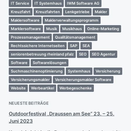
IT Service
IT Systemhaus
IWM Software AG
Kreuzfahrt
Kreuzfahrten
Lenkgetriebe
Makler
Maklersoftware
Maklerverwaltungsprogramm
Marklersoftware
Musik
Musikhaus
Online-Marketing
Prozessmanagement
Qualitätsmanagement
Rechtssichere Internetseiten
SAP
SEA
seniorenbetreuung rheinland pfalz
SEO
SEO Agentur
Software
Softwarelösungen
Suchmaschinenoptimierung
Systemhaus
Versicherung
Versicherungsmakler
Versicherungsmakler Software
Website
Werbeartikel
Werbegeschenke
NEUESTE BEITRÄGE
Outdoorfestival „Draussen am See“ 23. – 25.
Juni 2023