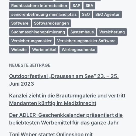
Rechtssichere Internetseiten
SAP
SEA
seniorenbetreuung rheinland pfalz
SEO
SEO Agentur
Software
Softwarelösungen
Suchmaschinenoptimierung
Systemhaus
Versicherung
Versicherungsmakler
Versicherungsmakler Software
Website
Werbeartikel
Werbegeschenke
NEUESTE BEITRÄGE
Outdoorfestival „Draussen am See“ 23. – 25.
Juni 2023
Kanzlei zieht in die Brauturmgalerie und vertritt
Mandanten künftig im Medizinrecht
Der ADLER-Geschenkkalender präsentiert die
beliebtesten Werbemittel für das ganze Jahr
Toni Weber startet Onlineshop mit