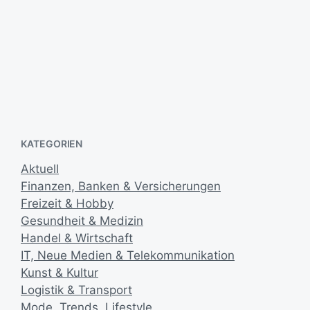
u
m
Pflege Daheim statt im Heim
22. März 2013
V
e
r
ö
KATEGORIEN
f
f
Aktuell
e
Finanzen, Banken & Versicherungen
n
t
Freizeit & Hobby
l
Gesundheit & Medizin
i
Handel & Wirtschaft
c
IT, Neue Medien & Telekommunikation
h
Kunst & Kultur
u
Logistik & Transport
n
g
Mode, Trends, Lifestyle