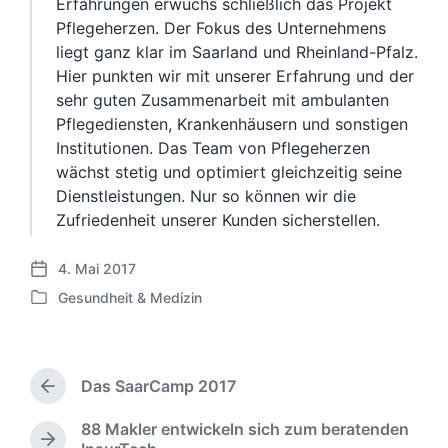
Erfahrungen erwuchs schließlich das Projekt
Pflegeherzen. Der Fokus des Unternehmens
liegt ganz klar im Saarland und Rheinland-Pfalz.
Hier punkten wir mit unserer Erfahrung und der
sehr guten Zusammenarbeit mit ambulanten
Pflegediensten, Krankenhäusern und sonstigen
Institutionen. Das Team von Pflegeherzen
wächst stetig und optimiert gleichzeitig seine
Dienstleistungen. Nur so können wir die
Zufriedenheit unserer Kunden sicherstellen.
4. Mai 2017
V
Gesundheit & Medizin
e
V
r
e
ö
r
f
ö
f
Das SaarCamp 2017
f
V
e
f
o
n
88 Makler entwickeln sich zum beratenden
e
r
t