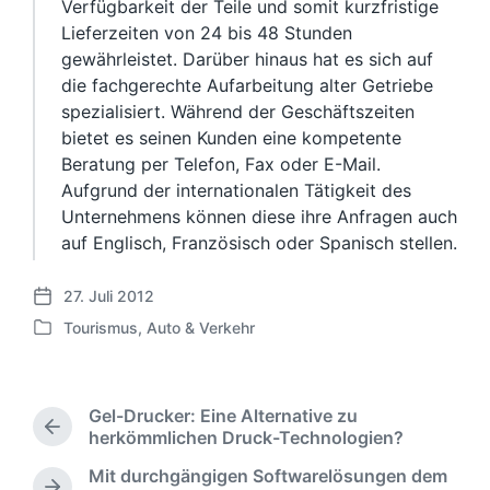
Verfügbarkeit der Teile und somit kurzfristige
Lieferzeiten von 24 bis 48 Stunden
gewährleistet. Darüber hinaus hat es sich auf
die fachgerechte Aufarbeitung alter Getriebe
spezialisiert. Während der Geschäftszeiten
bietet es seinen Kunden eine kompetente
Beratung per Telefon, Fax oder E-Mail.
Aufgrund der internationalen Tätigkeit des
Unternehmens können diese ihre Anfragen auch
auf Englisch, Französisch oder Spanisch stellen.
27. Juli 2012
V
Tourismus, Auto & Verkehr
e
V
r
e
ö
r
f
ö
Gel-Drucker: Eine Alternative zu
f
f
V
herkömmlichen Druck-Technologien?
e
f
o
n
Mit durchgängigen Softwarelösungen dem
e
r