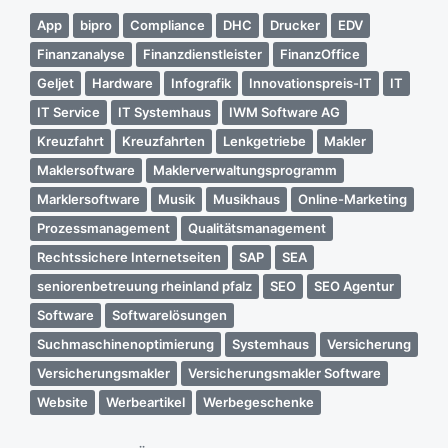
App
bipro
Compliance
DHC
Drucker
EDV
Finanzanalyse
Finanzdienstleister
FinanzOffice
Geljet
Hardware
Infografik
Innovationspreis-IT
IT
IT Service
IT Systemhaus
IWM Software AG
Kreuzfahrt
Kreuzfahrten
Lenkgetriebe
Makler
Maklersoftware
Maklerverwaltungsprogramm
Marklersoftware
Musik
Musikhaus
Online-Marketing
Prozessmanagement
Qualitätsmanagement
Rechtssichere Internetseiten
SAP
SEA
seniorenbetreuung rheinland pfalz
SEO
SEO Agentur
Software
Softwarelösungen
Suchmaschinenoptimierung
Systemhaus
Versicherung
Versicherungsmakler
Versicherungsmakler Software
Website
Werbeartikel
Werbegeschenke