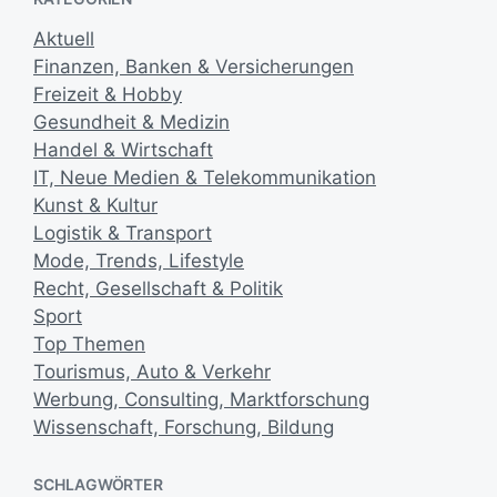
u
f
m
Aktuell
e
Finanzen, Banken & Versicherungen
n
t
Freizeit & Hobby
l
Gesundheit & Medizin
i
Handel & Wirtschaft
c
IT, Neue Medien & Telekommunikation
h
Kunst & Kultur
u
Logistik & Transport
n
g
Mode, Trends, Lifestyle
s
Recht, Gesellschaft & Politik
d
Sport
a
Top Themen
t
Tourismus, Auto & Verkehr
u
m
Werbung, Consulting, Marktforschung
Wissenschaft, Forschung, Bildung
SCHLAGWÖRTER