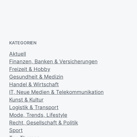
Geljet Drucker bei LASA EDV GmbH
d
a
1. Oktober 2012
V
t
e
u
r
m
ö
KATEGORIEN
f
f
Aktuell
e
Finanzen, Banken & Versicherungen
n
t
Freizeit & Hobby
l
Gesundheit & Medizin
i
Handel & Wirtschaft
c
IT, Neue Medien & Telekommunikation
h
Kunst & Kultur
u
Logistik & Transport
n
g
Mode, Trends, Lifestyle
s
Recht, Gesellschaft & Politik
d
Sport
a