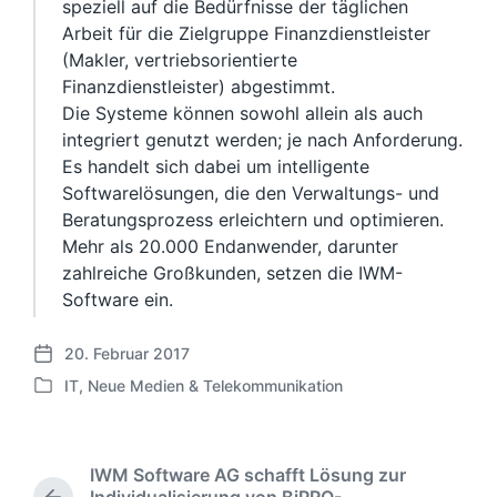
speziell auf die Bedürfnisse der täglichen
Arbeit für die Zielgruppe Finanzdienstleister
(Makler, vertriebsorientierte
Finanzdienstleister) abgestimmt.
Die Systeme können sowohl allein als auch
integriert genutzt werden; je nach Anforderung.
Es handelt sich dabei um intelligente
Softwarelösungen, die den Verwaltungs- und
Beratungsprozess erleichtern und optimieren.
Mehr als 20.000 Endanwender, darunter
zahlreiche Großkunden, setzen die IWM-
Software ein.
20. Februar 2017
V
IT, Neue Medien & Telekommunikation
e
V
r
e
ö
r
f
ö
IWM Software AG schafft Lösung zur
f
f
Individualisierung von BiPRO-