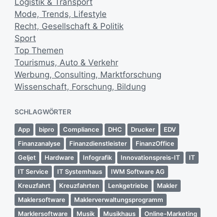
Logistik & Transport
n
g
Mode, Trends, Lifestyle
s
Recht, Gesellschaft & Politik
d
Sport
a
Top Themen
t
Tourismus, Auto & Verkehr
u
m
Werbung, Consulting, Marktforschung
Wissenschaft, Forschung, Bildung
SCHLAGWÖRTER
App
bipro
Compliance
DHC
Drucker
EDV
Finanzanalyse
Finanzdienstleister
FinanzOffice
Geljet
Hardware
Infografik
Innovationspreis-IT
IT
IT Service
IT Systemhaus
IWM Software AG
Kreuzfahrt
Kreuzfahrten
Lenkgetriebe
Makler
Maklersoftware
Maklerverwaltungsprogramm
Marklersoftware
Musik
Musikhaus
Online-Marketing