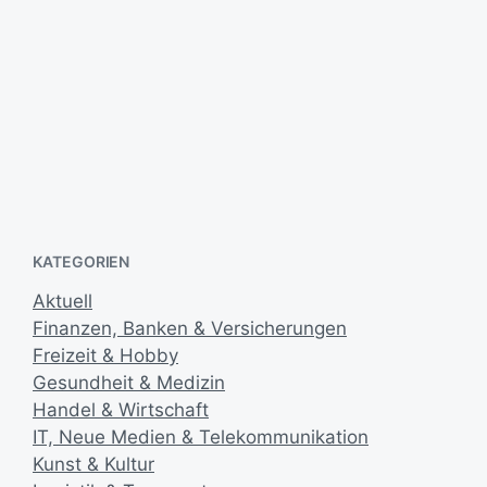
u
m
IWM Software AG für “Großen Preis
des Mittelstandes 2017“ nominiert
21. März 2017
V
e
r
ö
KATEGORIEN
f
f
Aktuell
e
Finanzen, Banken & Versicherungen
n
t
Freizeit & Hobby
l
Gesundheit & Medizin
i
Handel & Wirtschaft
c
IT, Neue Medien & Telekommunikation
h
Kunst & Kultur
u