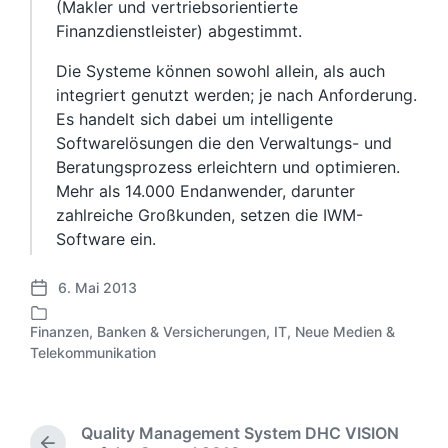
(Makler und vertriebsorientierte
Finanzdienstleister) abgestimmt.
Die Systeme können sowohl allein, als auch
integriert genutzt werden; je nach Anforderung.
Es handelt sich dabei um intelligente
Softwarelösungen die den Verwaltungs- und
Beratungsprozess erleichtern und optimieren.
Mehr als 14.000 Endanwender, darunter
zahlreiche Großkunden, setzen die IWM-
Software ein.
6. Mai 2013
V
e
Finanzen, Banken & Versicherungen
,
IT, Neue Medien &
r
V
Telekommunikation
ö
e
f
r
f
ö
e
f
Quality Management System DHC VISION
n