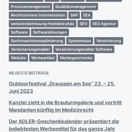
Prozessmanagement
Qualitätsmanagement
Rechtssichere Internetseiten
SAP
SEA
seniorenbetreuung rheinland pfalz
SEO
SEO Agentur
Software
Softwarelösungen
Suchmaschinenoptimierung
Systemhaus
Versicherung
Versicherungsmakler
Versicherungsmakler Software
Website
Werbeartikel
Werbegeschenke
NEUESTE BEITRÄGE
Outdoorfestival „Draussen am See“ 23. – 25.
Juni 2023
Kanzlei zieht in die Brauturmgalerie und vertritt
Mandanten künftig im Medizinrecht
Der ADLER-Geschenkkalender präsentiert die
beliebtesten Werbemittel für das ganze Jahr